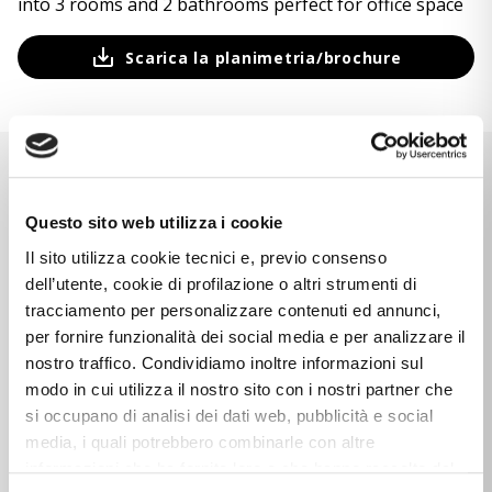
into 3 rooms and 2 bathrooms perfect for office space
Scarica la planimetria/brochure
CARATTERISTICHE
Questo sito web utilizza i cookie
Il sito utilizza cookie tecnici e, previo consenso
Caratteristiche dell'immobile
dell’utente, cookie di profilazione o altri strumenti di
tracciamento per personalizzare contenuti ed annunci,
3
STANZE
per fornire funzionalità dei social media e per analizzare il
CAMERE
nostro traffico. Condividiamo inoltre informazioni sul
modo in cui utilizza il nostro sito con i nostri partner che
2
BAGNI
si occupano di analisi dei dati web, pubblicità e social
BALCONE / TERRAZZO
media, i quali potrebbero combinarle con altre
unfurnished
ACCESSORI INCLUSI
informazioni che ha fornito loro o che hanno raccolto dal