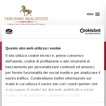
Skip
to
content
MENU
Questo sito web utilizza i cookie
Contattaci
Il sito utilizza cookie tecnici e, previo consenso
dell’utente, cookie di profilazione o altri strumenti di
tracciamento per personalizzare contenuti ed annunci,
per fornire funzionalità dei social media e per analizzare il
nostro traffico. Condividiamo inoltre informazioni sul
modo in cui utilizza il nostro sito con i nostri partner che
Aree
si occupano di analisi dei dati web, pubblicità e social
Attività
media, i quali potrebbero combinarle con altre
informazioni che ha fornito loro o che hanno raccolto dal
Presenza internazionale