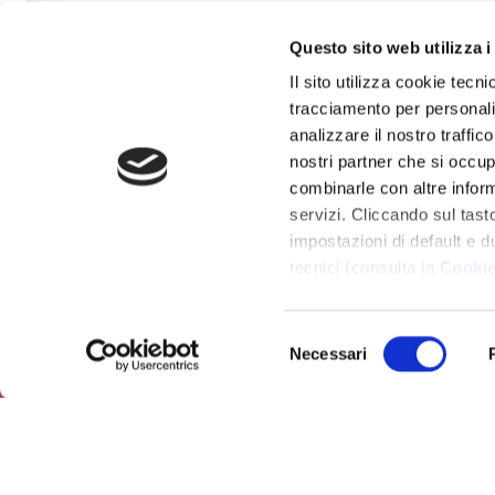
Questo sito web utilizza i
Il sito utilizza cookie tecn
tracciamento per personali
analizzare il nostro traffic
nostri partner che si occup
combinarle con altre inform
servizi. Cliccando sul tasto
impostazioni di default e d
tecnici (consulta la
Cookie
Selezione
Necessari
del
consenso