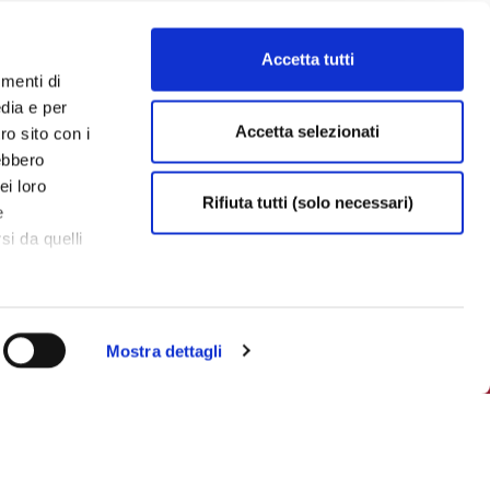
Accetta tutti
umenti di
dia e per
Accetta selezionati
ro sito con i
rebbero
ei loro
Rifiuta tutti (solo necessari)
e
si da quelli
Contattaci
Mostra dettagli