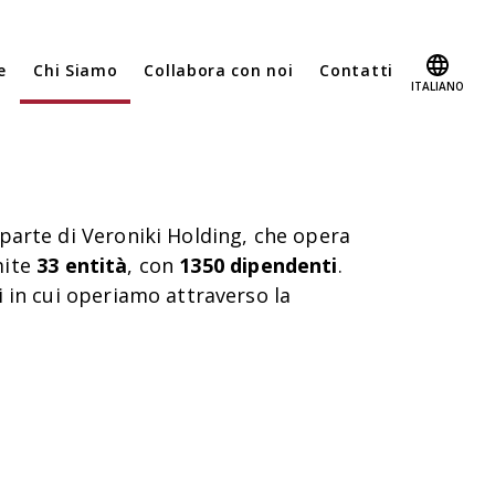
e
Chi Siamo
Collabora con noi
Contatti
ITALIANO
 parte di Veroniki Holding, che opera
ite
33 entità
, con
1350 dipendenti
.
i in cui operiamo attraverso la