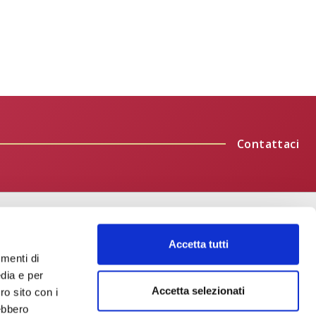
Contattaci
ltro
Accetta tutti
Esplora
umenti di
dia e per
Direzione Generale
Accetta selezionati
ro sito con i
rebbero