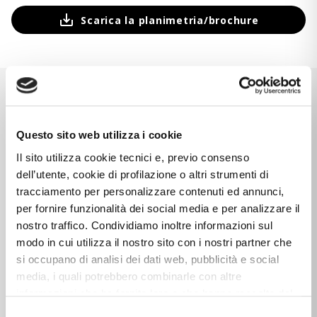
Scarica la planimetria/brochure
CARATTERISTICHE
Questo sito web utilizza i cookie
Caratteristiche dell'immobile
Il sito utilizza cookie tecnici e, previo consenso
dell’utente, cookie di profilazione o altri strumenti di
tracciamento per personalizzare contenuti ed annunci,
3
STANZE
per fornire funzionalità dei social media e per analizzare il
CAMERE
nostro traffico. Condividiamo inoltre informazioni sul
2
BAGNI
modo in cui utilizza il nostro sito con i nostri partner che
si occupano di analisi dei dati web, pubblicità e social
BALCONE / TERRAZZO
media, i quali potrebbero combinarle con altre
unfurnished
ACCESSORI INCLUSI
informazioni che ha fornito loro o che hanno raccolto dal
Ground Floor
PIANO
suo utilizzo dei loro servizi. Cliccando sul tasto “
Rifiuta
Selezione