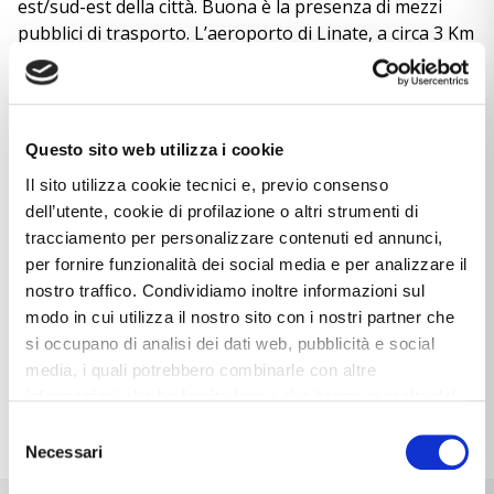
est/sud-est della città. Buona è la presenza di mezzi
pubblici di trasporto. L’aeroporto di Linate, a circa 3 Km
dall’immobile, è facilmente raggiungibile sia con
l’automobile che con i mezzi di trasporto di superficie.
Edificato nel 1983 offre la possibilità di ospitare uffici di
rappresentanza. Al piano terra è presente una
Questo sito web utilizza i cookie
portineria presidiata durante la giornata. L’edificio è
Il sito utilizza cookie tecnici e, previo consenso
servito da 3 ascensori e 1 montacarichi con portata
dell’utente, cookie di profilazione o altri strumenti di
3.000 Kg. che raggiungono tutti i piani.La superficie
tracciamento per personalizzare contenuti ed annunci,
dell’immobile proposto è di 430,00 metri quadrati e 3
per fornire funzionalità dei social media e per analizzare il
bagni. Ideali per uffici stile open space, è dotato di
nostro traffico. Condividiamo inoltre informazioni sul
impianto di condizionamento e riscaldamento
modo in cui utilizza il nostro sito con i nostri partner che
centralizzato. Durante la notte è attivo un servizio di
si occupano di analisi dei dati web, pubblicità e social
vigilanza notturna.
media, i quali potrebbero combinarle con altre
informazioni che ha fornito loro o che hanno raccolto dal
Scarica la planimetria/brochure
suo utilizzo dei loro servizi. Cliccando sul tasto “
Rifiuta
Selezione
tutti (solo necessari)
”, la navigazione prosegue con le
Necessari
del
impostazioni di default e dunque in assenza di cookie o
consenso