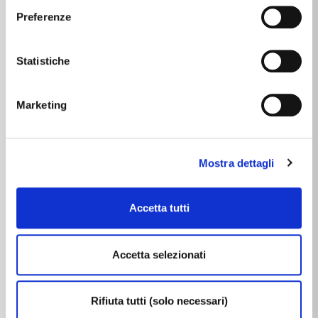
altri strumenti di tracciamento diversi da quelli tecnici
Preferenze
(consulta la
Cookie Policy
).
CARATTERISTICHE
Statistiche
Caratteristiche dell'immobile
Marketing
1
STANZE
CAMERE
3
BAGNI
Mostra dettagli
BALCONE / TERRAZZO
ACCESSORI INCLUSI
Accetta tutti
3
PIANO
ARIA CONDIZIONATA
Accetta selezionati
ASCENSORE
PORTINERIA
Rifiuta tutti (solo necessari)