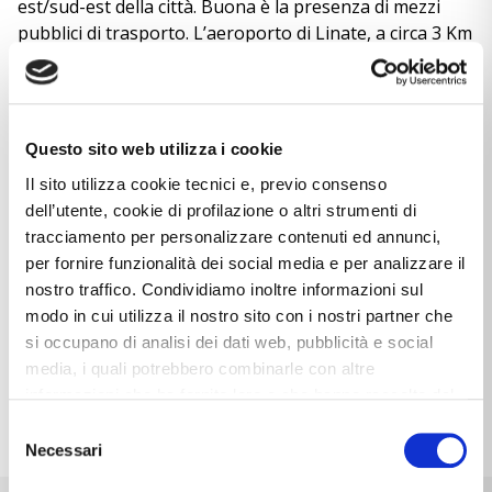
est/sud-est della città. Buona è la presenza di mezzi
pubblici di trasporto. L’aeroporto di Linate, a circa 3 Km
dall’immobile, è facilmente raggiungibile sia con
l’automobile che con i mezzi di trasporto di superficie.
Edificato nel 1983 offre la possibilità di ospitare uffici di
rappresentanza. Al piano terra è presente una
Questo sito web utilizza i cookie
portineria presidiata durante la giornata. L’edificio è
Il sito utilizza cookie tecnici e, previo consenso
servito da 3 ascensori e 1 montacarichi con portata
dell’utente, cookie di profilazione o altri strumenti di
3.000 Kg. che raggiungono tutti i piani.La superficie
tracciamento per personalizzare contenuti ed annunci,
dell’immobile proposto è di 430,00 metri quadrati e 3
per fornire funzionalità dei social media e per analizzare il
bagni. Ideali per uffici stile open space, è dotato di
nostro traffico. Condividiamo inoltre informazioni sul
impianto di condizionamento e riscaldamento
modo in cui utilizza il nostro sito con i nostri partner che
centralizzato. Durante la notte è attivo un servizio di
si occupano di analisi dei dati web, pubblicità e social
vigilanza notturna.
media, i quali potrebbero combinarle con altre
informazioni che ha fornito loro o che hanno raccolto dal
Scarica la planimetria/brochure
suo utilizzo dei loro servizi. Cliccando sul tasto “
Rifiuta
Selezione
tutti (solo necessari)
”, la navigazione prosegue con le
Necessari
del
impostazioni di default e dunque in assenza di cookie o
consenso