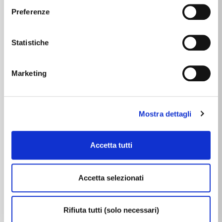
altri strumenti di tracciamento diversi da quelli tecnici
Preferenze
(consulta la
Cookie Policy
).
CARATTERISTICHE
Statistiche
Caratteristiche dell'immobile
Marketing
1
STANZE
CAMERE
3
BAGNI
Mostra dettagli
BALCONE / TERRAZZO
ACCESSORI INCLUSI
Accetta tutti
3
PIANO
ARIA CONDIZIONATA
Accetta selezionati
ASCENSORE
PORTINERIA
Rifiuta tutti (solo necessari)