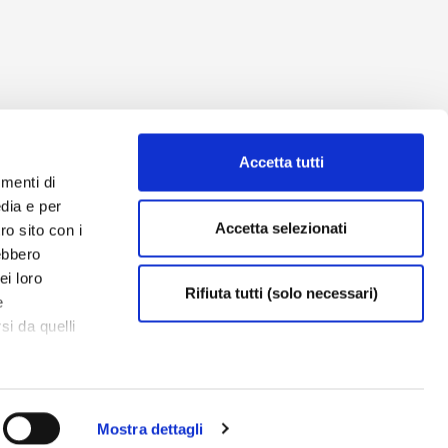
Accetta tutti
umenti di
dia e per
Accetta selezionati
ro sito con i
rebbero
ei loro
Rifiuta tutti (solo necessari)
e
si da quelli
Mostra dettagli