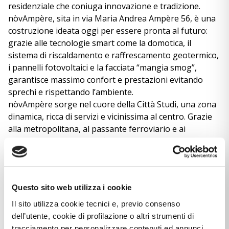
residenziale che coniuga innovazione e tradizione.
nòvAmpère, sita in via Maria Andrea Ampère 56, è una
costruzione ideata oggi per essere pronta al futuro:
grazie alle tecnologie smart come la domotica, il
sistema di riscaldamento e raffrescamento geotermico,
i pannelli fotovoltaici e la facciata “mangia smog”,
garantisce massimo confort e prestazioni evitando
sprechi e rispettando l’ambiente.
nòvAmpère sorge nel cuore della Città Studi, una zona
dinamica, ricca di servizi e vicinissima al centro. Grazie
alla metropolitana, al passante ferroviario e ai
numerosi mezzi di superficie è capillarmente collegata
al resto della città. Importanti sono i servizi esclusivi
che si trovano nelle aree comuni come la portineria
attiva 24 ore su 24, la palestra attrezzata e l’area giochi
Questo sito web utilizza i cookie
per i bimbi. Il parco privato di 4000 metri quadrati è
un’esclusiva oasi di relax che si può godere anche dal
Il sito utilizza cookie tecnici e, previo consenso
proprio terrazzo.
dell’utente, cookie di profilazione o altri strumenti di
Veroniki Real Estate offre questo meraviglioso attico,
tracciamento per personalizzare contenuti ed annunci,