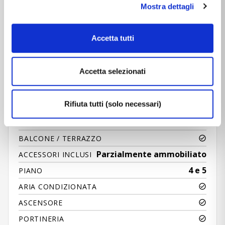
Mostra dettagli
CARATTERISTICHE
Accetta tutti
Caratteristiche dell'immobile
Accetta selezionati
6
STANZE
Rifiuta tutti (solo necessari)
3
CAMERE
3
BAGNI
BALCONE / TERRAZZO
Parzialmente ammobiliato
ACCESSORI INCLUSI
4 e 5
PIANO
ARIA CONDIZIONATA
ASCENSORE
PORTINERIA