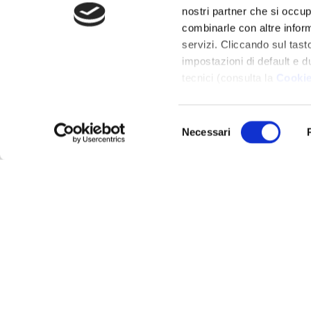
nostri partner che si occup
combinarle con altre inform
servizi. Cliccando sul tasto
impostazioni di default e d
tecnici (consulta la
Cookie
Selezione
Necessari
del
consenso