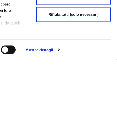
rebbero
ei loro
Rifiuta tutti (solo necessari)
e
si da quelli
Mostra dettagli