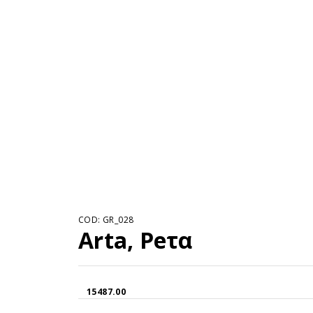
COD: GR_028
Arta, Peτα
15487.00